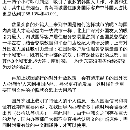
上一两个小时即可到达，吸引了很多的韩国人工作、移居和生
活，其中山东烟台、青岛两城居住服务国际客户中韩国人占比
更是达到了58.13%和43.0%。
数量众多的外籍人士来到中国是如何选择城市的呢？与国
内高端人才流动趋向一线城市一样，北上广深对外国友人的吸
引力最大，四城国际客户居住服务交易量占到了全国总交易的
一半左右，结合交易数据和平台门店经纪人调研反馈，上海对
外国友人居住吸引力最强；在国际客户居住服务交易量最多的
十个城市中，既有位于中部的武汉，也有深处西部的成都，而
其他8个城市北起大连，南到深圳，均为东部沿海省份经济较
为发达的城市。
再加上我国施行的对外开放政策，会有越来越多的国外友
人/外籍华人来到祖国内地，寻求更好的发展，这时候作为重
要证明文件的护照就会派上大用场了；
国外护照上载明了持证人的个人信息、出入国境信息和持
证有效期等重要内容，在我国境内办理诸多手续时均会被要求
出具（公检法等机关），与此同时，由于中韩文之间存在巨大
的差异，国内办事部门大都不会直接承认韩文的护照原件，需
同时附带有效的中文翻译件，才可以使用。