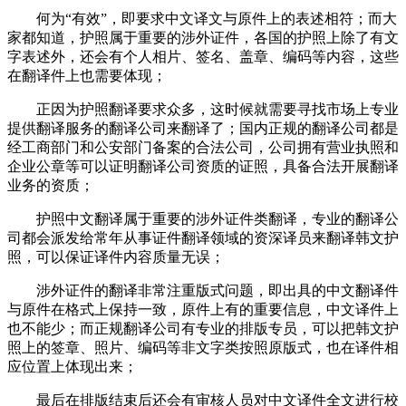
何为“有效”，即要求中文译文与原件上的表述相符；而大
家都知道，护照属于重要的涉外证件，各国的护照上除了有文
字表述外，还会有个人相片、签名、盖章、编码等内容，这些
在翻译件上也需要体现；
正因为护照翻译要求众多，这时候就需要寻找市场上专业
提供翻译服务的翻译公司来翻译了；国内正规的翻译公司都是
经工商部门和公安部门备案的合法公司，公司拥有营业执照和
企业公章等可以证明翻译公司资质的证照，具备合法开展翻译
业务的资质；
护照中文翻译属于重要的涉外证件类翻译，专业的翻译公
司都会派发给常年从事证件翻译领域的资深译员来翻译韩文护
照，可以保证译件内容质量无误；
涉外证件的翻译非常注重版式问题，即出具的中文翻译件
与原件在格式上保持一致，原件上有的重要信息，中文译件上
也不能少；而正规翻译公司有专业的排版专员，可以把韩文护
照上的签章、照片、编码等非文字类按照原版式，也在译件相
应位置上体现出来；
最后在排版结束后还会有审核人员对中文译件全文进行校