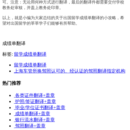
可。
注意：无论用何种方式进行翻译，最后的翻译件都需要交付学校
教务处审核，并盖上教务处印章。
以上，就是
小编
为大家
总结
的
关于
出国留学成绩单翻译
的小攻略
，希
望对出国留学的
莘莘
学子们能够有所帮助。
成绩单翻译
标签:
留学成绩单翻译
留学成绩单翻译
上海车管所换驾照认可的、经认证的驾照翻译指定机构
热门推荐
各类证件翻译+盖章
护照/签证翻译+盖章
毕业/学位证书翻译+盖章
成绩单翻译+盖章
银行流水翻译+盖章
驾照翻译+盖章