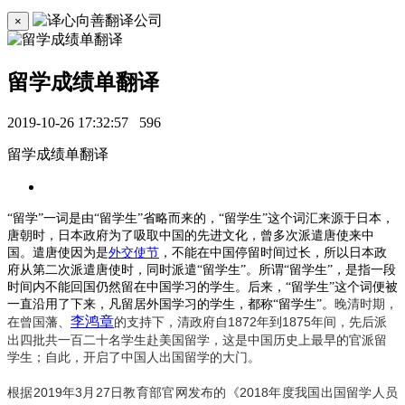
×
留学成绩单翻译
2019-10-26 17:32:57
596
留学成绩单翻译
“留学”一词是由“留学生”省略而来的，“留学生”这个词汇来源于日本，
唐朝时，日本政府为了吸取中国的先进文化，曾多次派遣唐使来中
国。遣唐使因为是
外交使节
，不能在中国停留时间过长，所以日本政
府从第二次派遣唐使时，同时派遣
“留学生”。所谓“留学生”，
是指一段
时间内不能回国
仍然留在中国学习的学生。后来，
“留学生”这个词便被
一直沿用了下来，凡留居外国学习的学生，都称“留学生”。
晚清时期，
李鸿章
1872
1875
在曾国藩、
的支持下，
清政府自
年到
年
间
，先后派
出四批共一百二十名学生赴美国留学
，这是
中国
历
史上最早的官派留
学生
；自此，开启了中国人出国留学的大门。
2019
3
27
2018
根据
年
月
日
教育部官网发布
的
《
年度我国出国留学人员