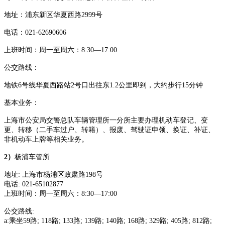
地址：浦东新区华夏西路
2999号
电话：
021-62690606
上班时间：
周一至周六：
8:30—17:00
公交路线：
地铁
6号线华夏西路站2号口出往东1.2公里即到，大约步行15分钟
基本业务：
上海市公安局交警总队车辆管理所一分所主要办理机动车登记、变
更、转移（二手车过户、转籍）、报废、驾驶证申领、换证、补证、
非机动车上牌等相关业务。
2）
杨浦车管所
地址
:
上海市杨浦区政肃路
198号
电话
:
021-65102877
上班时间：
周一至周六：
8:30—17:00
公交路线
:
a:乘坐59路; 118路; 133路; 139路; 140路; 168路; 329路; 405路; 812路;