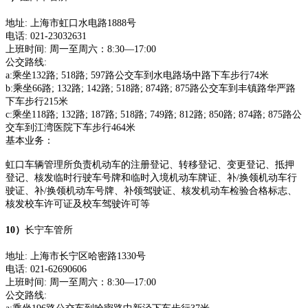
地址
:
上海市虹口水电路
1888号
电话
:
021-23032631
上班时间
:
周一至周六：
8:30—17:00
公交路线
:
a:乘坐132路; 518路; 597路公交车到水电路场中路下车步行74米
b:乘坐66路; 132路; 142路; 518路; 874路; 875路公交车到丰镇路华严路
下车步行215米
c:乘坐118路; 132路; 187路; 518路; 749路; 812路; 850路; 874路; 875路公
交车到江湾医院下车步行464米
基本业务：
虹口车辆管理所负责机动车的注册登记、转移登记、变更登记、抵押
登记、核发临时行驶车号牌和临时入境机动车牌证、补
/换领机动车行
驶证、补/换领机动车号牌、补领驾驶证、核发机动车检验合格标志、
核发校车许可证及校车驾驶许可等
1
0
）
长宁车管所
地址
:
上海市长宁区哈密路
1330号
电话
:
021-62690606
上班时间
:
周一至周六：
8:30—17:00
公交路线
: