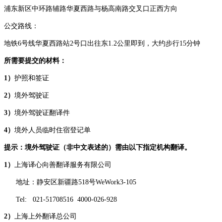
浦东新区中环路辅路华夏西路与杨高南路交叉口正西方向
公交路线：
地铁
6号线华夏西路站2号口出往东1.2公里即到，大约步行15分钟
所需要提交的材料：
1
）
护照和签证
2
）
境外驾驶证
3
）
境外驾驶证翻译件
4
）
境外人员临时住宿登记单
提示：境外驾驶证（非中文表述的）需由以下指定机构翻译。
1）
上海译心向善翻译服务有限公司
地址：静安区新疆路
518号WeWork3-105
Tel: 021
-
51708516 4000
-
026
-
928
2）
上海上外翻译总公司