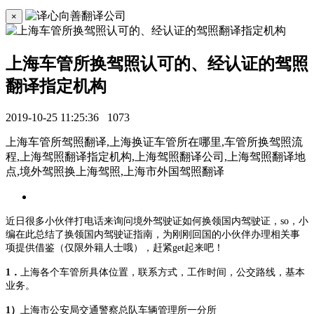
×
上海车管所换驾照认可的、经认证的驾照
翻译指定机构
2019-10-25 11:25:36
1073
上海车管所驾照翻译,上海换证车管所在哪里,车管所换驾照流
程,上海驾照翻译指定机构,上海驾照翻译公司,上海驾照翻译地
点,境外驾照换上海驾照,上海市外国驾照翻译
近日很多小伙伴打电话来询问境外驾驶证如何换领国内驾驶证，
so，小
编在此总结了换领国内驾驶证指南，为刚刚回国的小伙伴办理
相关事
项提供借鉴（仅限外籍人士哦），赶紧
get起来吧！
1．
上海各个车管所具体位置，联系方式，工作时间，公交路线，基本
业务。
1）
上海市公安局交通警察总队车辆管理所一分所