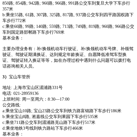
850路; 854路; 942路; 960路; 966路; 991路公交车到复旦大学下车步行
357米
b:乘坐55路, 61路, 307路, 325路, 817路, 937路公交车到四平路国权路下
车步行772米
c:乘坐60路; 99路; 140路; 559路; 713路; 749路; 819路; 960路; 966路公交
车到国定路邯郸路下车步行769米
基本业务：
主要办理业务有：补
/换领机动车行驶证、补/换领机动车号牌、补领驾
驶证、驾驶证期满换证、达到规定年龄换证、自愿降低准驾车型换
证、驾驶证转入换证等等，如在办理过程中遇到什么问题可以拨打电
话咨询相关人员。
3）
宝山车管所
地址
:
上海市宝山区湄浦路
331号
电话
:
021-28959136
上班时间
:
周一至周六：
8:30—17:00
公交路线
:
a:乘坐宝山10路; 宝山23路公交车到铁力路富锦路下车步行186米
b:乘坐宝山8路, 淞嘉线公交车到果园下车步行535米
c:乘坐711路公交车到湄浦路克山路下车步行517米
d:乘坐地铁3号线到铁力路站下车步行466米
基本业务：