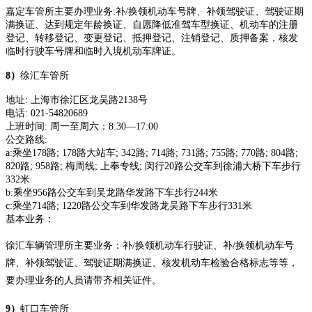
嘉定车管所主要办理业务
:补/换领机动车号牌、补领驾驶证、驾驶证期
满换证、达到规定年龄换证、自愿降低准驾车型换证、机动车的注册
登记、转移登记、变更登记、抵押登记、注销登记、质押备案，核发
临时行驶车号牌和临时入境机动车牌证。
8）
徐汇车管所
地址
:
上海市徐汇区龙吴路
2138号
电话
:
021-54820689
上班时间
:
周一至周六：
8:30—17:00
公交路线
:
a:乘坐178路; 178路大站车; 342路; 714路; 731路; 755路; 770路; 804路;
820路; 958路; 梅周线; 上奉专线; 闵行20路公交车到徐浦大桥下车步行
332米
b:乘坐956路公交车到吴龙路华发路下车步行244米
c:乘坐714路; 1220路公交车到华发路龙吴路下车步行331米
基本业务：
徐汇车辆管理所主要业务：补
/换领机动车行驶证、补/换领机动车号
牌、补领驾驶证、驾驶证期满换证、核发机动车检验合格标志等等，
要办理业务的人员请带齐相关证件。
9）
虹口车管所