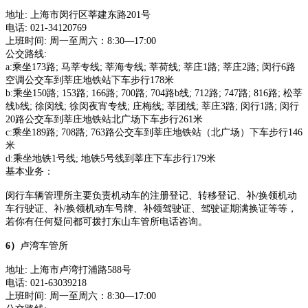
地址
:
上海市闵行区莘建东路
201号
电话
:
021-34120769
上班时间
:
周一至周六：
8:30—17:00
公交路线
:
a:乘坐173路; 马莘专线; 莘海专线; 莘荷线; 莘庄1路; 莘庄2路; 闵行6路
空调公交车到莘庄地铁站下车步行178米
b:乘坐150路; 153路; 166路; 700路; 704路b线; 712路; 747路; 816路; 松莘
线b线; 徐闵线; 徐闵夜宵专线; 庄梅线; 莘团线; 莘庄3路; 闵行1路; 闵行
20路公交车到莘庄地铁站北广场下车步行261米
c:乘坐189路; 708路; 763路公交车到莘庄地铁站（北广场）下车步行146
米
d:乘坐地铁1号线; 地铁5号线到莘庄下车步行179米
基本业务：
闵行车辆管理所主要负责机动车的注册登记、转移登记、补
/换领机动
车行驶证、补/换领机动车号牌、补领驾驶证、驾驶证期满换证等等，
若你有任何疑问都可拨打东山车管所电话咨询。
6）
卢湾车管所
地址
:
上海市卢湾打浦路
588号
电话
:
021-63039218
上班时间
:
周一至周六：
8:30—17:00