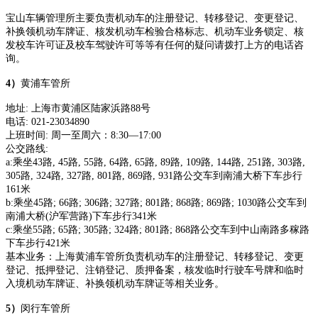
宝山车辆管理所主要负责机动车的注册登记、转移登记、变更登记、
补换领机动车牌证、核发机动车检验合格标志、机动车业务锁定、核
发校车许可证及校车驾驶许可等等有任何的疑问请拨打上方的电话咨
询。
4）
黄浦车管所
地址
:
上海市黄浦区陆家浜路
88号
电话
:
021-23034890
上班时间
:
周一至周六：
8:30—17:00
公交路线
:
a:乘坐43路, 45路, 55路, 64路, 65路, 89路, 109路, 144路, 251路, 303路,
305路, 324路, 327路, 801路, 869路, 931路公交车到南浦大桥下车步行
161米
b:乘坐45路; 66路; 306路; 327路; 801路; 868路; 869路; 1030路公交车到
南浦大桥(沪军营路)下车步行341米
c:乘坐55路; 65路; 305路; 324路; 801路; 868路公交车到中山南路多稼路
下车步行421米
基本业务：
上海黄浦车管所负责机动车的注册登记、转移登记、变更
登记、抵押登记、注销登记、质押备案，核发临时行驶车号牌和临时
入境机动车牌证、补换领机动车牌证等相关业务。
5）
闵行车管所