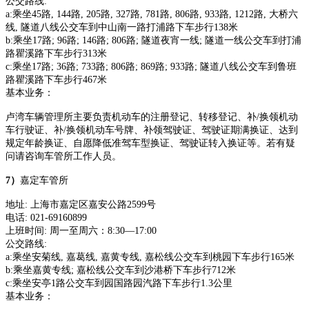
公交路线
:
a:乘坐45路, 144路, 205路, 327路, 781路, 806路, 933路, 1212路, 大桥六
线, 隧道八线公交车到中山南一路打浦路下车步行138米
b:乘坐17路; 96路; 146路; 806路; 隧道夜宵一线; 隧道一线公交车到打浦
路瞿溪路下车步行313米
c:乘坐17路; 36路; 733路; 806路; 869路; 933路; 隧道八线公交车到鲁班
路瞿溪路下车步行467米
基本业务：
卢湾车辆管理所主要负责机动车的注册登记、转移登记、补
/换领机动
车行驶证、补/换领机动车号牌、补领驾驶证、驾驶证期满换证、达到
规定年龄换证、自愿降低准驾车型换证、驾驶证转入换证等。若有疑
问请咨询车管所工作人员。
7
）
嘉定车管所
地址
:
上海市嘉定区嘉安公路
2599号
电话
:
021-69160899
上班时间
:
周一至周六：
8:30—17:00
公交路线
:
a:乘坐安菊线, 嘉葛线, 嘉黄专线, 嘉松线公交车到桃园下车步行165米
b:乘坐嘉黄专线; 嘉松线公交车到沙港桥下车步行712米
c:乘坐安亭1路公交车到园国路园汽路下车步行1.3公里
基本业务：