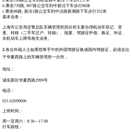
a:乘坐196路公交车到哈密路中新泾下车步行37米
b:乘坐739路; 807路公交车到中新泾下车步行86米
c:乘坐88路; 新泾1路公交车到中泾路新潮路下车步行352米
基本业务：
上海市公安局交警总队车辆管理所
四
分所主要办理机动车登记、变
更、转移（二手车过户、转籍）、报废、驾驶证申领、换证、补证、
非机动车上牌等相关业务。
2
.
各位外籍人士如果想将手中的外国驾驶证换成国内驾驶证，必须去位
于华夏西路上的车辆管理所一分所，
地址：
浦东新区华夏西路
2999号
电话：
021-62690606
上班时间：
周一至周六：
8:30—17:00
行车路线：