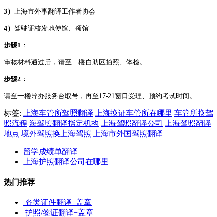
3）
上海市外事翻译工作者协会
4）
驾驶证核发地使馆、领馆
步骤
1：
审核材料通过后，请至一楼自助区拍照、体检。
步骤
2：
请至一楼导办服务台取号，再至
17-21窗口受理、预约考试时间。
标签:
上海车管所驾照翻译
上海换证车管所在哪里
车管所换驾
照流程
海驾照翻译指定机构
上海驾照翻译公司
上海驾照翻译
地点
境外驾照换上海驾照
上海市外国驾照翻译
留学成绩单翻译
上海护照翻译公司在哪里
热门推荐
各类证件翻译+盖章
护照/签证翻译+盖章