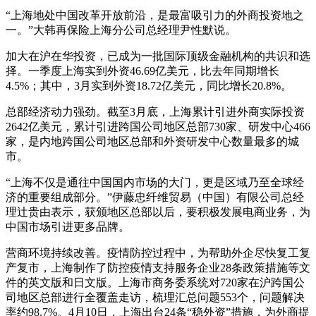
“上海地处中国改革开放前沿，是最富吸引力的外商投资地之
一。”大韩再保险上海分公司总经理尹性默说。
加大在沪在华投资，已成为一批国际顶级金融机构的共识和选
择。一季度上海实到外资46.69亿美元，比去年同期增长
4.5%；其中，3月实到外资18.72亿美元，同比增长20.8%。
总部经济动力强劲。截至3月底，上海累计引进外商实际投资
2642亿美元，累计引进跨国公司地区总部730家、研发中心466
家，是内地跨国公司地区总部和外资研发中心数量最多的城
市。
“上海不仅是通往中国国内市场的大门，更是区域乃至全球经
济的重要组成部分。”伊藤忠纤维贸易（中国）有限公司总经
理辻贵由表示，获颁地区总部以后，要积极发展电商业务，为
中国市场引进更多品牌。
营商环境持续改善。疫情防控过程中，为帮助外企尽快复工复
产复市，上海制作了防控疫情支持服务企业28条政策措施等文
件的英文版和日文版。上海市商务委系统对720家在沪跨国公
司地区总部进行全覆盖走访，梳理汇总问题553个，问题解决
率约98.7%。4月10日，上海出台24条“稳外资”措施，为外商提