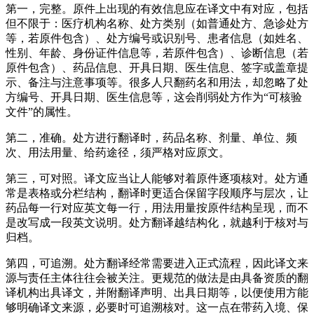
第一，完整。原件上出现的有效信息应在译文中有对应，包括
但不限于：医疗机构名称、处方类别（如普通处方、急诊处方
等，若原件包含）、处方编号或识别号、患者信息（如姓名、
性别、年龄、身份证件信息等，若原件包含）、诊断信息（若
原件包含）、药品信息、开具日期、医生信息、签字或盖章提
示、备注与注意事项等。很多人只翻药名和用法，却忽略了处
方编号、开具日期、医生信息等，这会削弱处方作为“可核验
文件”的属性。
第二，准确。处方进行翻译时，药品名称、剂量、单位、频
次、用法用量、给药途径，须严格对应原文。
第三，可对照。译文应当让人能够对着原件逐项核对。处方通
常是表格或分栏结构，翻译时更适合保留字段顺序与层次，让
药品每一行对应英文每一行，用法用量按原件结构呈现，而不
是改写成一段英文说明。处方翻译越结构化，就越利于核对与
归档。
第四，可追溯。处方翻译经常需要进入正式流程，因此译文来
源与责任主体往往会被关注。更规范的做法是由具备资质的翻
译机构出具译文，并附翻译声明、出具日期等，以便使用方能
够明确译文来源，必要时可追溯核对。这一点在带药入境、保