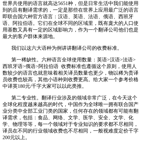
世界共使用的语言就高达
5651
种，但是日常生活中我们能使用
到的且有翻译需求的，一定是那些在世界上应用最广泛的语言
即联合国六种官方语言：汉语、英语、法语、俄语、西班牙
语、阿拉伯语。它们在全球不同的区域里，既有庞大的人口使
用基数又具有一定的区域影响力，作为一个翻译公司他们也是
最大的客户群体来源地。
我们以这六大语种为例讲讲翻译公司的收费标准。
第一稀缺性。六种语言全球使用数量：英语
>
汉语
>
法语
>
西班牙语
>
俄语
>
阿拉伯语
收费标准也遵循这个原则，使用人
数较少的语言也就意味着相关译员数量也更少，物以稀为贵译
员收费也较高，其他小语种则收费更高。给大家一个参考价格
中译英
180
元
/
千字大家可以以此类推。
第二专业性。翻译行业涉及的领域非常广泛，在今天这个
全球化程度越来越高的时代，中国作为全球唯一拥有联合国产
业分类中全部工业门类的国家，任何存在的领域都有可能有翻
译需求，包括：食品、网络、文学、医学、安全、文学、化
学、物理等等，每一个领域对于专业知识的要求都不尽相同，
译员在不同的行业领域收费也不尽相同，一般视难度定价千字
200
元以上。