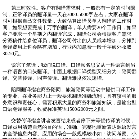
第三时效性。客户有翻译需求时，一般都有一定的时间限
制，正常译员的翻译量一天在
3000-5000
字左右，大家在翻译
时可根据自己文件数量，大致估算出译员单人翻译的工作时
间，如果想要完成十万字的翻译，单人需要
20
个工作日，如果
客户要求一个星期之内翻译完成，翻译公司会根据客户需求，
分派稿件给多位译员，翻译公司付出的人员成本增加，分摊到
翻译费用上也会略有增加，行业内加急费一般千字额外收取
30-50
元。
说完了笔译，我们说口译。口译顾名思义从一种语言到另
一种语言的口头翻译。市面上根据口译类型又细分为：陪同翻
译、交替传译、同声传译。翻译难度依次递增。
陪同翻译指在商务陪同、旅游陪同等活动中提供口译工作
的专业。在业务能力上一般要求翻译准确流利，具有较强的服
务意识和责任心，需要积累大量的商务和旅游知识，是输出型
口语翻译服务，收费标准英语
1500/2000
元之间。
交替传译指当讲者发言结束或者停下来等候传译的时候，
口译员用清楚自然的目的语，准确、完整地重新表达源语发言
的全部信息内容。应用的场合一般规模较小如：访问考察、小