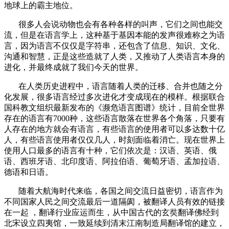
地球上的霸主地位。
很多人会说动物也会有各种各样的叫声，它们之间也能交
流，但是在语言学上，这种基于基因本能的发声很难称之为语
言，因为语言不仅仅是字符串，还包含了信息、知识、文化、
沟通和智慧，正是这些造就了人类，又推动了人类语言本身的
进化，并最终成就了我们今天的世界。
在人类历史进程中，语言随着人类的迁移、合并也随之分
化发展，很多语言经过多次进化才变成现在的模样。根据联合
国科教文组织最新发布的《濒危语言图谱》统计，目前全世界
存在的语言有
7000
种，这些语言散落在世界各个角落，只要有
人存在的地方就会有语言，有些语言的使用者可以多达数十亿
人，有些语言使用者仅仅几人，时刻面临着消亡。现在世界上
使用人口最多的语言有十种，它们依次是：汉语、英语、俄
语、西班牙语、北印度语、阿拉伯语、葡萄牙语、孟加拉语、
德语和日语。
随着大航海时代来临，各国之间交流日益密切，语言作为
不同国家人民之间交流最后一道隔阂，被翻译人员有效的链接
在一起
，翻译行业应运而生，从中国古代的玄奘翻译佛经到
北宋设立四夷馆，一致延续到清末江南制造局翻译馆的建立，