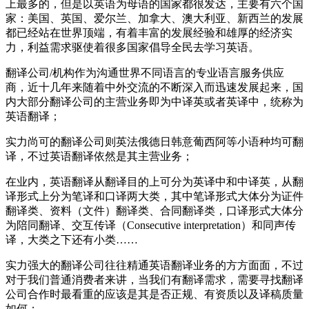
上最多的，但是以英语为母语的国家都很发达，主要有六个国
家：美国、英国、爱尔兰、加拿大、澳大利亚、新西兰的发展
都已经站在世界顶端，有着丰富的发展经验和雄厚的经济实
力，利益需求驱使着很多国家倡导全民去学习英语。
翻译公司/机构作为沟通世界不同语言的专业语言服务供应
商，近十几年来随着中外交流的不断深入而迅速发展起来，国
内大部分翻译公司的主营业务即为中译英或者英译中，统称为
英语翻译；
实力尚可的翻译公司则英法俄德日韩意葡西阿等小语种均可翻
译，不过英语翻译依然是其主营业务；
在业内，英语翻译从翻译目的上可分为英译中和中译英，从翻
译形式上分为笔译和口译两大类，其中笔译形式大体分为证件
翻译类、资料（文件）翻译类、合同翻译类，口译形式大体分
为陪同翻译、交互传译（Consecutive interpretation）和同声传
译，大类之下还有小类……
实力强大的翻译公司往往精通英语翻译业务的方方面面，不过
对于我们普通消费者来讲，当我们有翻译需求，需要寻找翻译
公司合作时最看重的应该是其是否正规、有资质以及译稿质量
如何；