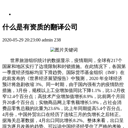
什么是有资质的翻译公司
2020-05-29 20:23:00
admin
238
世界旅游组织统计的数据显示，疫情期间，全球有
217
个
国家和地区实行了边境限制和封锁措施。在此情况下，各国第
一季度经济指标均呈下滑趋势。国际货币基金组织（
IMF
）在
此前发布的《世界经济展望报告》中预测，
2020
年全球经济
预计将急剧收缩
3%
。同一时期，由于国内强有力的疫情防控
措施，
3
月份，规模以上工业增加值同比下降
1.1%
，比
1-2
月收
窄
12.4
个百分点；高技术产业增加值增长
8.9%
，比前两个月回
升
20
多个百分点；实物商品网上零售额增长
5.9%
，占社会消
费品零售总额的比重为
23.6%
，比上年同期提高
5.4
个百分点。
4
月份，中国外贸出口在经历了连续三月的负增长之后转正。
据海关总署数据，
4
月出口同比增长
8.2%
。整体来看，出口呈
现为逐月改善的趋势。可以说中国经济经受住了严格的考验，