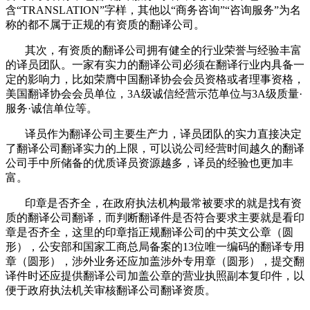
含“
TRANSLATION
”字样，其他以“商务咨询”“咨询服务”为名
称的都不属于正规的有资质的翻译公司。
其次，有资质的翻译公司拥有健全的行业荣誉与经验丰富
的译员团队。一家有实力的翻译公司必须在翻译行业内具备一
定的影响力，比如荣膺中国翻译协会会员资格或者理事资格，
美国翻译协会会员单位，
3A
级诚信经营示范单位与
3A
级质量·
服务·诚信单位等。
译员作为翻译公司主要生产力，译员团队的实力直接决定
了翻译公司翻译实力的上限，可以说公司经营时间越久的翻译
公司手中所储备的优质译员资源越多，译员的经验也更加丰
富。
印章是否齐全，在政府执法机构最常被要求的就是找有资
质的翻译公司翻译，而判断翻译件是否符合要求主要就是看印
章是否齐全，这里的印章指正规翻译公司的中英文公章（圆
形），公安部和国家工商总局备案的
13
位唯一编码的翻译专用
章（圆形），涉外业务还应加盖涉外专用章（圆形），提交翻
译件时还应提供翻译公司加盖公章的营业执照副本复印件，以
便于政府执法机关审核翻译公司翻译资质。