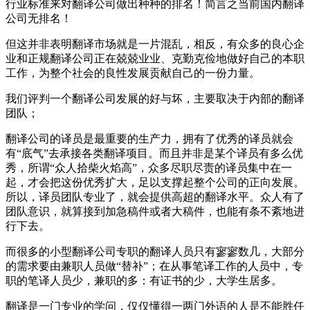
行业标准来对翻译公司做出种种的排名！简言之当前国内翻译
公司无排名！
但这并非表明翻译市场就是一片混乱，相反，有众多的良心企
业和正规翻译公司正在兢兢业业、克勤克俭地做好自己的本职
工作，为整个社会的良性发展贡献自己的一份力量。
我们评判一个翻译公司发展的好与坏，主要取决于内部的翻译
团队；
翻译公司的译员是最重要的生产力，拥有了优秀的译员就会
有“底气”去承接各类翻译项目。而且并非是某个译员有多么优
秀，所谓“众人拾柴火焰高”，众多尽职尽责的译员集中在一
起，才会把这份优秀扩大，足以支撑起整个公司的正向发展。
所以，译员团队专业了，就会提供高超的翻译水平。众人有了
团队意识，就算接到加急稿件或者大稿件，也能有条不紊地进
行下去。
而很多的小型翻译公司专职的翻译人员只有寥寥数几，大部分
的需求要由兼职人员做“替补”；在从事笔译工作的人员中，专
职的笔译人员少，兼职的多：有证书的少，大学生居多。
翻译是一门专业的学问，仅仅懂得一两门外语的人是不能胜任