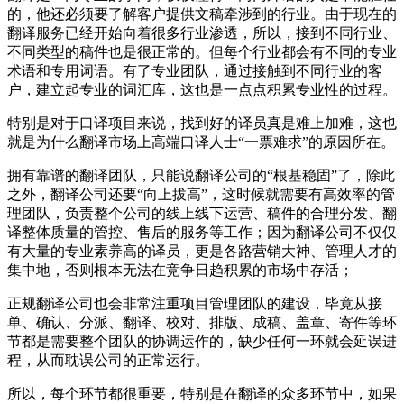
的，他还必须要了解客户提供文稿牵涉到的行业。由于现在的
翻译服务已经开始向着很多行业渗透，所以，接到不同行业、
不同类型的稿件也是很正常的。但每个行业都会有不同的专业
术语和专用词语。有了专业团队，通过接触到不同行业的客
户，建立起专业的词汇库，这也是一点点积累专业性的过程。
特别是对于口译项目来说，找到好的译员真是难上加难，这也
就是为什么翻译市场上高端口译人士“一票难求”的原因所在。
拥有靠谱的翻译团队，只能说翻译公司的“根基稳固”了，除此
之外，翻译公司还要“向上拔高”，这时候就需要有高效率的管
理团队，负责整个公司的线上线下运营、稿件的合理分发、翻
译整体质量的管控、售后的服务等工作；
因为
翻译公司不仅仅
有大量的专业素养高的译员，更是各路营销大神、管理人才的
集中地，否则根本无法在竞争日趋积累的市场中存活；
正规翻译公司也会非常注重项目管理团队的建设，毕竟从接
单、确认、分派、翻译、校对、排版、成稿、盖章、寄件等环
节都是需要整个团队的协调运作的，缺少任何一环就会延误进
程，从而耽误公司的正常运行。
所以，每个环节都很重要，特别是在翻译的众多环节中，如果