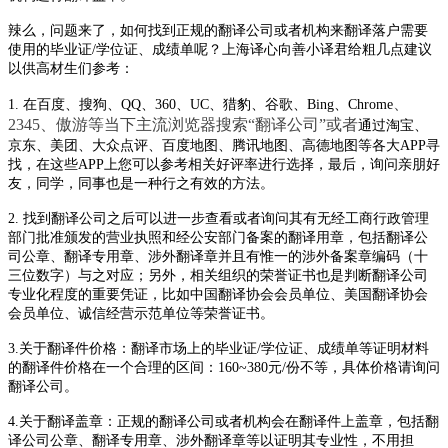
辣么，问题来了，如何找到正规的翻译公司或者机构来翻译落户需要
使用的
毕业证
/学位证、成绩单
呢？上海译心向善小译君给粗几点建议
以供高材生们参考：
、
1
.
在
百度、搜狗、
Q
Q
、
3
60
、
U
C
、猎豹、谷歌、
B
ing
、
Ch
rome
2
345
、傲游等当下主流浏览器搜索
“翻译公司”或者
通过淘宝、
京东、美团、大众点评、百度地图、腾讯地图、高德地图
等各大
A
PP
寻
找，在这些
A
PP
上您可以参考相关好评率进行选择，最后，询问亲朋好
友，同学，同事也是一种行之有效的方法。
2
.
找到翻译公司之后可以进一步查看或者询问其有无经工商行政管理
部门批准颁发的营业执照和经公安部门备案的翻译用章，包括翻译公
司公章、翻译专用章、涉外翻译章并且有惟一的涉外备案章编码（十
三位数字）与之对应；另外，相关组织的荣誉证书也是判断翻译公司
专业化程度的重要凭证，比如
中国翻译协会会员单位、美国翻译协会
会员单位、诚信经营示范单位等荣誉证书。
3
.
关于翻译件价格：翻译市场上的毕业证
/学位证、成绩单等证明材料
的翻译件价格在一个合理的区间：1
60
~3
80
元
/份不等，具体价格请询问
翻译公司。
4.
关于翻译盖章：正规的翻译公司或者机构会在翻译件上盖章，包括翻
译
公司公章、翻译专用章、涉外翻译章等以证明其专业性，不用担