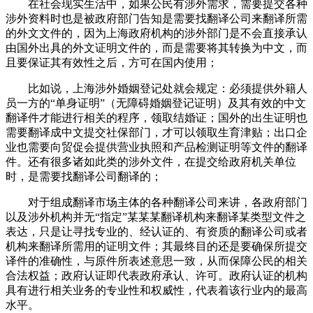
在社会现实生活中，如果公民有涉外需求，需要提交各种
涉外资料时也是被政府部门告知是需要找翻译公司来翻译所需
的外文文件的，因为上海政府机构的涉外部门是不会直接承认
由国外出具的外文证明文件的，而是需要将其转换为中文，而
且要保证其有效性之后，方可在国内使用；
比如说，上海涉外婚姻登记处就会规定：必须提供外籍人
员一方的“单身证明”（无障碍婚姻登记证明）及其有效的中文
翻译件才能进行相关的程序，领取结婚证；国外的出生证明也
需要翻译成中文提交社保部门，才可以领取生育津贴；出口企
业也需要向贸促会提供营业执照和产品检测证明等文件的翻译
件。还有很多诸如此类的涉外文件，在提交给政府机关单位
时，是需要找翻译公司翻译的；
对于组成翻译市场主体的各种翻译公司来讲，各政府部门
以及涉外机构并无“指定”某某某翻译机构来翻译某类型文件之
表达，只是让寻找专业的、经认证的、有资质的翻译公司或者
机构来翻译所需用的证明文件；其最终目的还是要确保所提交
译件的准确性，与原件所表述意思一致，从而保障公民的相关
合法权益；政府认证即代表政府承认、许可。政府认证的机构
具有进行相关业务的专业性和权威性，代表着该行业内的最高
水平。