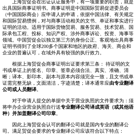
上海贸促会在出证认证服务中，有一项重要的职责，就是
出具国际商事证明书。商事证明是中国国际贸易促进委员会
（中国国际商会）应申请人的申请，依据中国法律、有关规定
和国际贸易惯例，对与商事活动相关的文书、单证和事实进行
证明的活动。适用于国际货物贸易、服务贸易、技术贸易、国
际承包工程、投标、知识产权、涉外商事诉讼、投资、海事等
领域。中国贸促会以独立第三方的身份公正、客观地出具商事
证明书得到了全球200多个国家和地区的政府、海关、商会和
企业的普遍认可，在域外具有较强的执行效力。
根据上海贸促会商事证明出证要求第三条： 待证明的文
书或单证上的签名、印章、签章必须合法、真实、准确、清
晰；译本、影印本、副本与原本内容须完全一致，且文书或单
证需完整无缺，文面清洁，字迹清楚；译本通常应
由专业翻译
公司或人员翻译
。
对于申请人提交的单据中关于营业执照的文件要求为：须
将申办企业营业执照自行送
专业翻译公司译成英语（或其他语
种）并加盖翻译公司印章
。
因此上海贸促会认可的翻译公司就是国内专业的翻译公
司。满足贸促会要求的专业翻译公司应该符合以下特点：