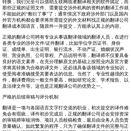
转换，我们完全可以借助互联网或者翻译相关的软件搞定，而
那些正规的证照文件、需要提交涉外机构的资料的翻译工作就
不能如此的“敷衍了事”了；通常情况下政府涉外部门以及国内
外官方机构都会要求将所需提交的外文材料找正规的翻译公司
翻译成本国语言，随原件一并提交，方能承认其上的内容。
正规的翻译公司聘有专业从事该翻译领域的翻译人员，在进行
各类专业的涉外文件/证件翻译，比如学位学历证书、身份
证、成绩单、出生证明、银行流水、不动产证、婚姻状况声
明、营业执照、公司章程、产品说明书等，翻译师不仅要具备
良好的语文素养，在充分理解原文的基础上按照业内及官方要
求将其转换为合格的译文外，还必须具备该领域的专业知识，
使受阅者准确接受其要表达的信息。当然了，专业性越强的文
件，翻译费用比一般文件要高，例如研究论文、学术报告、以
及法律文件等。这也是正规翻译公司的优势之一。
严格的后续审稿与评分机制
翻译是一项与各国语言文字打交道的职业，初次提交的译件难
免会有瑕疵，译件初步完成后，正规的翻译公司还会安排资深
的审稿师审核润饰、项目人员校稿检查，最后由业务人员负责
质量确认。如此繁复的程序，只为了确保翻译文件的完整与正