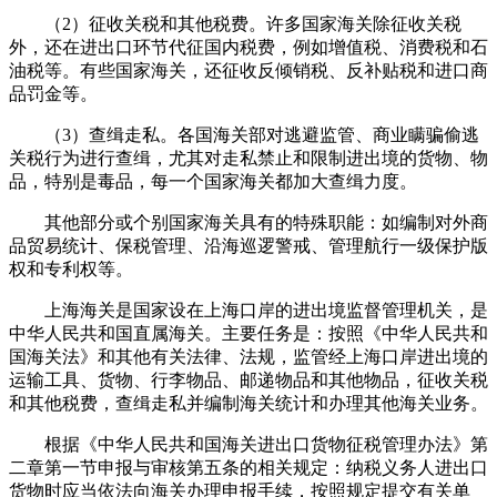
（2）征收关税和其他税费。许多国家海关除征收关税
外，还在进出口环节代征国内税费，例如增值税、消费税和石
油税等。有些国家海关，还征收反倾销税、反补贴税和进口商
品罚金等。
（3）查缉走私。各国海关部对逃避监管、商业瞒骗偷逃
关税行为进行查缉，尤其对走私禁止和限制进出境的货物、物
品，特别是毒品，每一个国家海关都加大查缉力度。
其他部分或个别国家海关具有的特殊职能：如编制对外商
品贸易统计、保税管理、沿海巡逻警戒、管理航行一级保护版
权和专利权等。
上海海关是国家设在上海口岸的进出境监督管理机关，是
中华人民共和国直属海关。主要任务是：按照《中华人民共和
国海关法》和其他有关法律、法规，监管经上海口岸进出境的
运输工具、货物、行李物品、邮递物品和其他物品，征收关税
和其他税费，查缉走私并编制海关统计和办理其他海关业务。
根据《中华人民共和国海关进出口货物征税管理办法》第
二章第一节申报与审核第五条的相关规定：纳税义务人进出口
货物时应当依法向海关办理申报手续，按照规定提交有关单