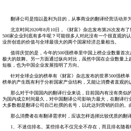
翻译公司是指以盈利为目的，从事商业的翻译经营活动并
北京时间
2020
年
8
月
10
日，《财富》杂志发布第
26
次发布了
500
家企业到底有多牛呢？可能很多人对此没有一个很直观的认
业所创造的价值与全球最强大的两个国家经济总量相当。
值得庆贺的是，今年的
500
强榜单里中国上榜企业数量首次
极大的鼓舞。另一方面通过纵向对比，虽然中国在企业数量上
短板，也为中国企业发展指明了方向。
针对全球企业的榜单有《财富》杂志发布的世界
500
强榜单
榜单的产生既有利于分析国家产业结构，又能让消费者直观的
那么对于中国国内的翻译行业来说，目前国内有没有类似
为国内成立时间最久，对中国翻译公司影响力最大，在翻译行业
大多数都是翻译公司自己杜撰的名号，以此达到营销的目的。
那么消费者在有翻译需求时，应该怎样选择比较优质的翻
1、
不迷信排名。某些排名不仅完全不存在，而且排名随着