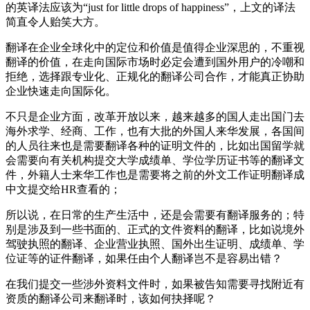
的英译法应该为“just for little drops of happiness”，上文的译法
简直令人贻笑大方。
翻译在企业全球化中的定位和价值是值得企业深思的，不重视
翻译的价值，在走向国际市场时必定会遭到国外用户的冷嘲和
拒绝，选择跟专业化、正规化的翻译公司合作，才能真正协助
企业快速走向国际化。
不只是企业方面，改革开放以来，越来越多的国人走出国门去
海外求学、经商、工作，也有大批的外国人来华发展，各国间
的人员往来也是需要翻译各种的证明文件的，比如出国留学就
会需要向有关机构提交大学成绩单、学位学历证书等的翻译文
件，外籍人士来华工作也是需要将之前的外文工作证明翻译成
中文提交给HR查看的；
所以说，在日常的生产生活中，还是会需要有翻译服务的；特
别是涉及到一些书面的、正式的文件资料的翻译，比如说境外
驾驶执照的翻译、企业营业执照、国外出生证明、成绩单、学
位证等的证件翻译，如果任由个人翻译岂不是容易出错？
在我们提交一些涉外资料文件时，如果被告知需要寻找附近有
资质的翻译公司来翻译时，该如何抉择呢？