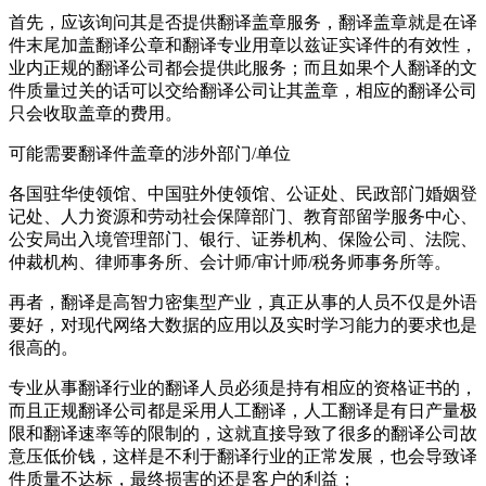
首先，应该询问其是否提供翻译盖章服务，翻译盖章就是在译
件末尾加盖翻译公章和翻译专业用章以兹证实译件的有效性，
业内正规的翻译公司都会提供此服务；而且如果个人翻译的文
件质量过关的话可以交给翻译公司让其盖章，相应的翻译公司
只会收取盖章的费用。
可能需要翻译件盖章的涉外部门/单位
各国驻华使领馆、中国驻外使领馆、公证处、民政部门婚姻登
记处、人力资源和劳动社会保障部门、教育部留学服务中心、
公安局出入境管理部门、银行、证券机构、保险公司、法院、
仲裁机构、律师事务所、会计师/审计师/税务师事务所等。
再者，翻译是高智力密集型产业，真正从事的人员不仅是外语
要好，对现代网络大数据的应用以及实时学习能力的要求也是
很高的。
专业从事翻译行业的翻译人员必须是持有相应的资格证书的，
而且正规翻译公司都是采用人工翻译，人工翻译是有日产量极
限和翻译速率等的限制的，这就直接导致了很多的翻译公司故
意压低价钱，这样是不利于翻译行业的正常发展，也会导致译
件质量不达标，最终损害的还是客户的利益；