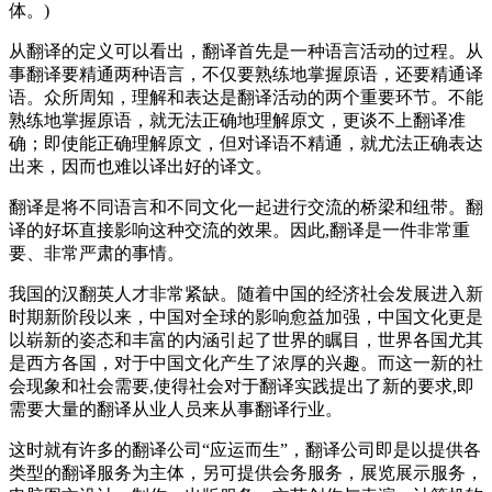
体。)
从翻译的定义可以看出，翻译首先是一种语言活动的过程。从
事翻译要精通两种语言，不仅要熟练地掌握原语，还要精通译
语。众所周知，理解和表达是翻译活动的两个重要环节。不能
熟练地掌握原语，就无法正确地理解原文，更谈不上翻译准
确；即使能正确理解原文，但对译语不精通，就尤法正确表达
出来，因而也难以译出好的译文。
翻译是将不同语言和不同文化一起进行交流的桥梁和纽带。翻
译的好坏直接影响这种交流的效果。因此,翻译是一件非常重
要、非常严肃的事情。
我国的汉翻英人才非常紧缺。随着中国的经济社会发展进入新
时期新阶段以来，中国对全球的影响愈益加强，中国文化更是
以崭新的姿态和丰富的内涵引起了世界的瞩目，世界各国尤其
是西方各国，对于中国文化产生了浓厚的兴趣。而这一新的社
会现象和社会需要,使得社会对于翻译实践提出了新的要求,即
需要大量的翻译从业人员来从事翻译行业。
这时就有许多的翻译公司“应运而生”，翻译公司即是以提供各
类型的翻译服务为主体，另可提供会务服务，展览展示服务，