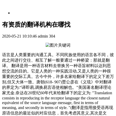
有资质的翻译机构在哪找
2020-05-21 10:10:46
admin
304
语言是人类重要的沟通工具。不同民族使用的语言各不同，彼
此之间进行交往、相互了解一般要通过一种桥梁：那就是翻
译。 翻译是用一种语言材料去替换另一种语旨材料以达到思
想交流的目的。它是人类的一种实践活动,又是人类的一种很
重要的交际工具。古今中外，许多名家给翻译下的定义下差万
别,但又大体一致。唐朝(618- 907)贾公彦在《义琉》中对翻译
的界定为:“译即易,调换易言语使相解也。”美国著名翻译理论
家尤金.奈达在20世纪60年代末给翻译下的定义为: "Translation
consists in reproducing in the receptor language the closest natural
equivalent of the source language message, first in terms of
meaning, and secondly in terms of style. "(翻泽是指用接受语再现
原语信息的最近似的对应信息，首先考虑其意义,其次是文