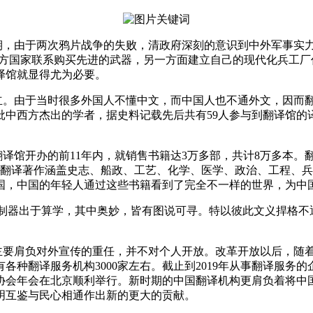
期，由于两次鸦片战争的失败，清政府深刻的意识到中外军事实力
西方国家联系购买先进的武器，另一方面建立自己的现代化兵工
译馆就显得尤为必要。
立。由于当时很多外国人不懂中文，而中国人也不通外文，因而
批中西方杰出的学者，据史料记载先后共有
59
人参与到翻译馆的
翻译馆开办的前
11
年内，就销售书籍达
3
万多部，共计
8
万多本。
翻译著作涵盖史志、船政、工艺、化学、医学、政治、工程、兵
国，中国的年轻人通过这些书籍看到了完全不一样的世界，为中
制器出于算学，其中奥妙，皆有图说可寻。特以彼此文义捍格不
主要肩负对外宣传的重任，并不对个人开放。改革开放以后，随
有各种翻译服务机构
3000
家左右。截止到
2019
年从事翻译服务的
协会年会在北京顺利举行。新时期的中国翻译机构更肩负着将中
明互鉴与民心相通作出新的更大的贡献。