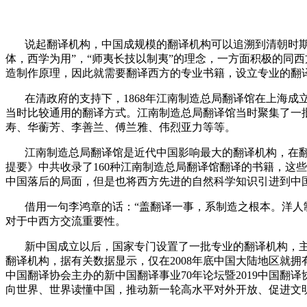
说起翻译机构，中国成规模的翻译机构可以追溯到清朝时
体，西学为用”，“师夷长技以制夷”的理念，一方面积极的同
造制作原理，因此就需要翻译西方的专业书籍，设立专业的翻
在清政府的支持下，
1868
年江南制造总局翻译馆在上海成
当时比较通用的翻译方式。江南制造总局翻译馆当时聚集了一
寿、华蘅芳、李善兰、傅兰雅、伟烈亚力等等。
江南制造总局翻译馆是近代中国影响最大的翻译机构，在
提要》中共收录了
160
种江南制造总局翻译馆翻译的书籍，这些
中国落后的局面，但是也将西方先进的自然科学知识引进到中
借用一句李鸿章的话：“盖翻译一事，系制造之根本。洋人
对于中西方交流重要性。
新中国成立以后，国家专门设置了一批专业的翻译机构，
翻译机构，据有关数据显示，仅在
2008
年底中国大陆地区就拥
中国翻译协会主办的新中国翻译事业
70
年论坛暨
2019
中国翻译
向世界、世界读懂中国，推动新一轮高水平对外开放、促进文