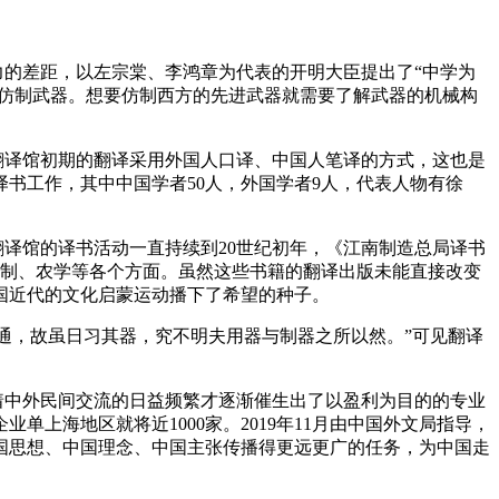
的差距，以左宗棠、李鸿章为代表的开明大臣提出了“中学为
厂仿制武器。想要仿制西方的先进武器就需要了解武器的机械构
翻译馆初期的翻译采用外国人口译、中国人笔译的方式，这也是
译书工作，其中中国学者
50
人，外国学者
9
人，代表人物有徐
翻译馆的译书活动一直持续到
20
世纪初年，《江南制造总局译书
制、农学等各个方面。虽然这些书籍的翻译出版未能直接改变
国近代的文化启蒙运动播下了希望的种子。
通，故虽日习其器，究不明夫用器与制器之所以然。”可见翻译
着中外民间交流的日益频繁才逐渐催生出了以盈利为目的的专业
企业单上海地区就将近
1000
家。
2019
年
11
月由中国外文局指导，
国思想、中国理念、中国主张传播得更远更广的任务，为中国走