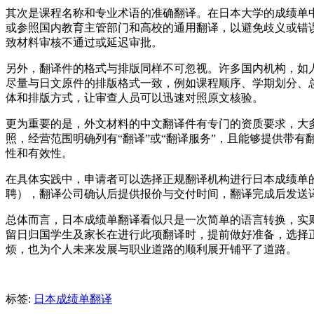
其次是课程名称和专业术语的准确翻译。在日本大学的成绩单
或参照国内教育主管部门和高校的通用翻译，以避免歧义或错
致材料审核不通过或延迟审批。
另外，翻译件的格式与排版同样不可忽视。许多国内机构，如
尽量与日文原件的排版格式一致，例如课程顺序、学期划分、
体和排版方式，让审查人员可以迅速对照原文核验。
更为重要的是，外文材料的中文翻译件有专门的资质要求，大
照，经营范围明确列有“翻译”或“翻译服务”，且能够提供带
性和有效性。
在具体实践中，申请者可以选择正规翻译机构进行日本成绩单
聘），翻译公司确认后提供报价与交付时间，翻译完成后发送
总体而言，日本成绩单翻译看似只是一次简单的语言转换，实
留日归国学生及家长在进行此项翻译时，提前做好准备，选择
烦，也为个人未来发展与职业道路的顺利展开铺平了道路。
标签:
日本成绩单翻译