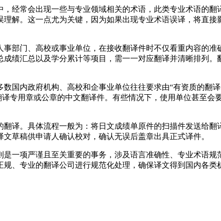
中，经常会出现一些与专业领域相关的术语，此类专业术语的翻
误理解。这一点尤为关键，因为如果出现专业术语误译，将直接
人事部门、高校或事业单位，在接收翻译件时不仅看重内容的准
总成绩汇总以及学分累计等项目，需一一对应翻译并清晰排列。
多数国内政府机构、高校和企事业单位往往要求由“有资质的翻译
有翻译专用章或公章的中文翻译件。有些情况下，使用单位甚至会
的翻译。具体流程一般为：将日文成绩单原件的扫描件发送给翻
译文草稿供申请人确认校对，确认无误后盖章出具正式译件。
则是一项严谨且至关重要的事务，涉及语言准确性、专业术语规
正规、专业的翻译公司进行规范化处理，确保译文得到国内各类